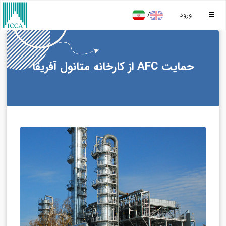
/
ورود
حمایت AFC از کارخانه متانول آفریقا