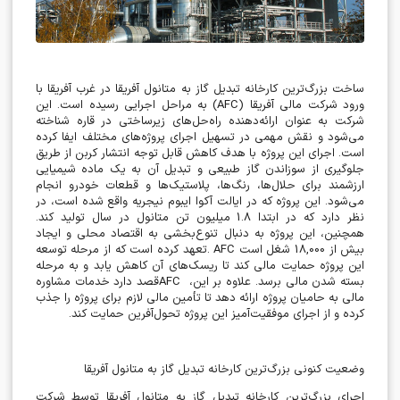
ساخت بزرگ‌ترین کارخانه تبدیل گاز به متانول آفریقا در غرب آفریقا با
ورود شرکت مالی آفریقا
(AFC)
به مراحل اجرایی رسیده است. این
شرکت به عنوان ارائه‌دهنده راه‌حل‌های زیرساختی در قاره شناخته
می‌شود و نقش مهمی در تسهیل اجرای پروژه‌های مختلف ایفا کرده
است. اجرای این پروژه با هدف کاهش قابل توجه انتشار کربن از طریق
جلوگیری از سوزاندن گاز طبیعی و تبدیل آن به یک ماده شیمیایی
ارزشمند برای حلال‌ها، رنگ‌ها، پلاستیک‌ها و قطعات خودرو انجام
می‌شود. این پروژه که در ایالت آکوا ایبوم نیجریه واقع شده است، در
نظر دارد که در ابتدا 1.8 میلیون تن متانول در سال تولید کند.
همچنین، این پروژه به دنبال تنوع‌بخشی به اقتصاد محلی و ایجاد
بیش از 18,000 شغل است
. AFC
تعهد کرده است که از مرحله توسعه
این پروژه حمایت مالی کند تا ریسک‌های آن کاهش یابد و به مرحله
بسته شدن مالی برسد. علاوه بر این،
AFC
قصد دارد خدمات مشاوره
مالی به حامیان پروژه ارائه دهد تا تأمین مالی لازم برای پروژه را جذب
کرده و از اجرای موفقیت‌آمیز این پروژه تحول‌آفرین حمایت کند
.
وضعیت کنونی بزرگ‌ترین کارخانه تبدیل گاز به متانول آفریقا
اجرای بزرگ‌ترین کارخانه تبدیل گاز به متانول آفریقا توسط شرکت