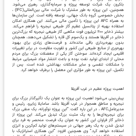
بلکروز، یک شرکت توسعه پروژه و سرمایه‌گذاری، رهبری می‌شود.
همچنین، این پروژه به طور مشترک با شرکت مالی بین‌المللی
(IFC)
،
بخش خصوصی گروه بانک جهانی، توسعه یافته است. این سازمان‌ها
به همراه
AFC
این پروژه را تأمین مالی می‌کنند. این همکاری امکان
استفاده بهینه از پتانسیل عظیم گاز طبیعی نیجریه را فراهم می‌کند.
بیشتر ذخایر 200 تریلیون فوت مکعبی گاز طبیعی نیجریه که بزرگ‌ترین
ذخایر در آفریقا هستند و یک‌سوم کل قاره را تشکیل می‌دهند، همچنان
بدون بهره‌برداری باقی مانده‌اند و فرصت‌های زیادی برای بهبود
بهره‌وری از منابع طبیعی این کشور و تقویت مقاومت در برابر تغییرات
اقلیمی ایجاد کرده‌اند. سوختن گاز یکی از معضلات بزرگ برای مردم
محلی از ابتدای تولید نفت بوده و باعث انتشار مواد شیمیایی مرتبط
با مشکلات تنفسی و سایر مشکلات بهداشتی شده است. پس از
تکمیل، این پروژه به طور مؤثری این معضل را برطرف خواهد کرد
.
اهمیت پروژه عظیم در غرب آفریقا
پیش‌بینی می‌شود اهمیت این پروژه به عنوان یک تأثیرگذار بزرگ برای
نیجریه و مناطق همجوار در غرب آفریقا باشد. سامایلا زبایرو، رئیس و
مدیرعامل
AFC
، در این باره گفت: "این پروژه نوآورانه، یک منفی بزرگ
برای نیجریه‌ای‌ها را به یک مثبت بزرگ تبدیل می‌کند. این پروژه از
ذخایر گاز فراوان این کشور به عنوان یک فرصت منحصر به فرد برای
تبدیل شدن به یک رهبر جهانی در سیستم‌های تولید کم‌کربن و انرژی
استفاده خواهد کرد." وی همچنین افزود: "این همکاری استراتژیک با