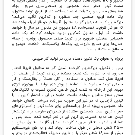
بلکروز و
IFC
نشان‌دهنده تعهد ما به حمایت از گذار منطقی آفریقا به
سمت کربن صفر است. همچنین بر صنعتی‌سازی سریع، ایجاد
شغل‌های محلی، و پیشرفت اجتماعی-اقتصادی از طریق تولید متانول،
یک ماده اولیه صنعتی چند منظوره و کم‌کربن تأکید می‌کند."
بزرگ‌ترین کارخانه تبدیل گاز به متانول آفریقا در دو فاز اجرا خواهد شد
که هر فاز ظرفیت نصب‌شده 1.8 میلیون تن متانول در سال را خواهد
داشت. فاز اول، متانول کم‌کربن تولید خواهد کرد که یک ماده
شیمیایی صنعتی ضروری برای تولید صدها محصول روزمره از جمله
حلال‌ها برای صنایع داروسازی، رنگ‌ها، پلاستیک‌ها، قطعات خودرو و
مصالح ساختمانی است
.
پروژه به عنوان یک تغییر دهنده بازی در تولید گاز طبیعی
پس از تکمیل، بزرگ‌ترین کارخانه تبدیل گاز به متانول آفریقا انتظار
می‌رود که به عنوان یک تغییر دهنده بازی در تولید گاز طبیعی در
آفریقا عمل کند. متانول با استفاده از گاز، عمدتاً از زغال‌سنگ و گاز
طبیعی تولید می‌شود. با استفاده از روش‌های تولید با بهره‌وری انرژی
بهینه، این کارخانه به شدت کربن خالص کمتری نسبت به تکنیک‌های
سنتی سنتز متانول خواهد داشت. علاوه بر این، انتشار کربن را با
تبدیل گازهایی که در غیر این صورت سوزانده می‌شد، کاهش خواهد
داد. همچنین، پروژه شامل برنامه‌هایی برای جذب کربن و استراتژی‌های
جبران کربن است. همچنین استفاده از هیدروژن خارجی برای نزدیک‌تر
کردن اهداف به خنثی‌سازی کربن نیز در نظر گرفته شده است. پس از
عملیاتی شدن، انتظار می‌رود کارخانه تبدیل گاز به متانول بیش از
2,500 شغل محلی در طول ساخت ایجاد کند و به طور غیرمستقیم
بیش از 16,000 شغل دیگر را از طریق تحریک فعالیت‌های تولیدی و