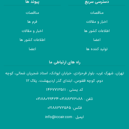
دسترسی سریع
پیوند ها
مناقصات
مناقصات
اخبار و مقالات
فرم ها
اطلاعات کشور ها
اخبار و مقالات
اعضا
اطلاعات کشور ها
تولید کننده ها
اعضا
راه های ارتباطی ما
تهران، شهرک غرب، بلوار فرحزادی، خیابان ایوانک، استاد شجریان شمالی، کوچه
دوم، کوچه ققنوس، ابتدای گذر اردیبهشت، پلاک 12
کد پستی : 1467713511
تلفن : 02188373088-02188099434
فکس: 02188373565
ایمیل : info@iccair.com