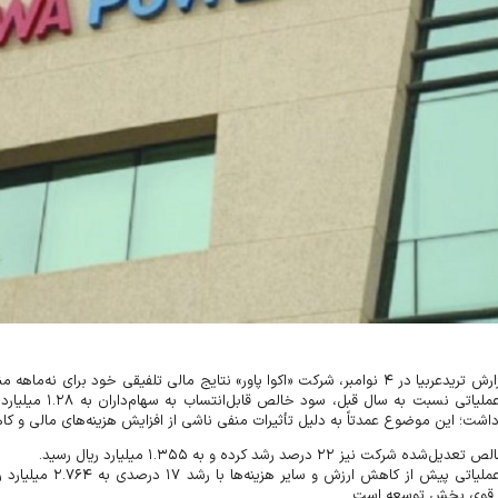
رش تریدعربیا در
۴
نوامبر، شرکت «اکوا پاور» نتایج مالی تلفیقی خود برای نه‌ماهه م
عملیاتی نسبت به سال قبل، سود خالص قابل‌انتساب به سهام‌داران به
۱.۲۸
میلیارد
اشت؛ این موضوع عمدتاً به دلیل تأثیرات منفی ناشی از افزایش هزینه‌های مالی و 
لص تعدیل‌شده شرکت نیز
۲۲
درصد رشد کرده و به
۱.۳۵۵
میلیارد ریال رسید
.
عملیاتی پیش از کاهش ارزش و سایر هزینه‌ها با رشد
۱۷
درصدی به
۲.۷۶۴
میلیارد ر
 قوی بخش توسعه است
.