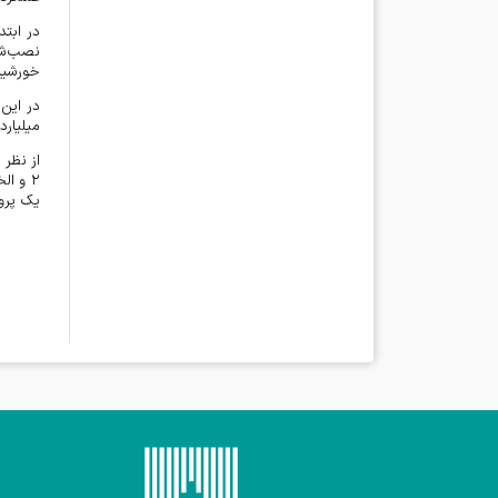
در ابت
نصب‌شد
خورشیدی
در این
میلیارد
از نظر 
۲
و الخ
یک پرو