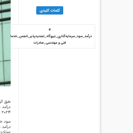
کلمات کلیدی
#
درآمد_سود_سرمایه‌گذاری_نیروگاه_تجدیدپذیر_انجمن_خدمات
فنی و مهندسی_صادرات
طبق گزا
درآمد 
۲۰۲۴
د
سود خا
درآمد 
عملکرد