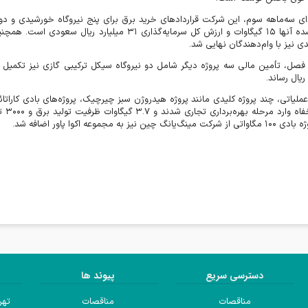
دای سه‌ماهه سوم، این شرکت قراردادهای خرید برق برای پنج نیروگاه خورشیدی و د
ه آنها
۱۵
گیگاوات و ارزش کل سرمایه‌گذاری
۳۱
میلیارد ریال سعودی است. همچنی
 نیز با وام‌دهندگان نهایی شد
.
 فصل، تأمین مالی سه پروژه دیگر شامل دو نیروگاه سیکل ترکیبی گازی نیز تکم
 ریال رساند
.
عملیاتی، چند پروژه کلیدی مانند پروژه هیدروژن سبز چیرچیک، پروژه‌های بادی کارات
فاه وارد مرحله بهره‌برداری تجاری شدند و
۳.۷
گیگاوات ظرفیت تولید برق و
۳۰۰۰
تن
ژه بادی
۱۰۰
مگاواتی از شرکت مینگ‌یانگ چین نیز به مجموعه اکوا پاور اضافه شد
.
دسترسی سریع
پیوند ها
مناقصات
مناقصات
تهر