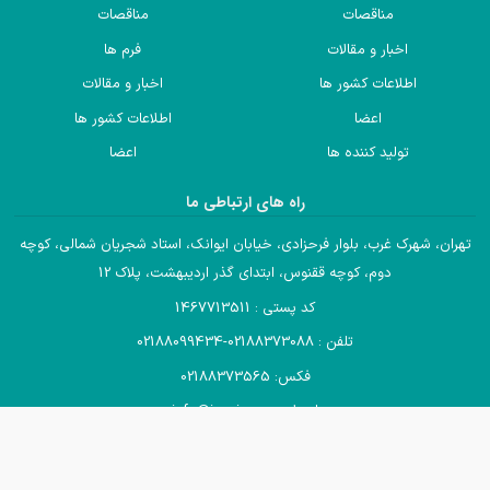
مناقصات
مناقصات
اخبار و مقالات
فرم ها
اطلاعات کشور ها
اخبار و مقالات
اعضا
اطلاعات کشور ها
تولید کننده ها
اعضا
راه های ارتباطی ما
تهران، شهرک غرب، بلوار فرحزادی، خیابان ایوانک، استاد شجریان شمالی، کوچه
دوم، کوچه ققنوس، ابتدای گذر اردیبهشت، پلاک 12
کد پستی : 1467713511
تلفن : 02188373088-02188099434
فکس: 02188373565
ایمیل : info@iccair.com
تمام حقوق مادی و معنوی این وب سایت متعلق به انجمن صادرکنندگان
خدمات فنی و مهندسی ایران می‌باشد .