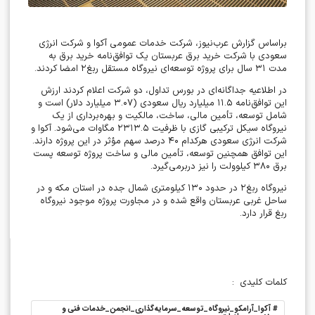
براساس گزارش عرب‌نیوز، شرکت خدمات عمومی آکوا و شرکت انرژی
سعودی با شرکت خرید برق عربستان یک توافق‌نامه خرید برق به
مدت
۳۱
سال برای پروژه توسعه‌ای نیروگاه مستقل ربغ
۲
امضا کردند
.
در اطلاعیه جداگانه‌ای در بورس تداول، دو شرکت اعلام کردند ارزش
این توافق‌نامه
۱۱.۵
میلیارد ریال سعودی (
۳.۰۷
میلیارد دلار) است و
شامل توسعه، تأمین مالی، ساخت، مالکیت و بهره‌برداری از یک
نیروگاه سیکل ترکیبی گازی با ظرفیت
۲۳۱۳.۵
مگاوات می‌شود. آکوا و
شرکت انرژی سعودی هرکدام
۴۰
درصد سهم مؤثر در این پروژه دارند.
این توافق همچنین توسعه، تأمین مالی و ساخت پروژه توسعه پست
برق
۳۸۰
کیلوولت را نیز دربرمی‌گیرد
.
نیروگاه ربغ
۲
در حدود
۱۳۰
کیلومتری شمال جده در استان مکه و در
ساحل غربی عربستان واقع شده و در مجاورت پروژه موجود نیروگاه
ربغ قرار دارد
.
کلمات کلیدی
:
#
آکوا_آرامکو_نیروگاه_توسعه_سرمایه‌گذاری_انجمن_خدمات فنی و