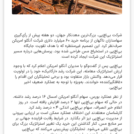
شرکت بی‌اچ‌پی، بزرگ‌ترین معدنکار جهان، دو هفته پیش از رأی‌گیری
سهامداران ناگهان از برنامه خرید
۶۰
میلیارد دلاری شرکت آنگلو امریکن
صرف‌نظر کرد. این تصمیم غیرمنتظره که با هدف تقویت جایگاه
بی‌اچ‌پی در استخراج مس طراحی شده بود، پرسش‌هایی درباره مسیر
استراتژیک این شرکت ایجاد کرده است
.
بی‌اچ‌پی پس از گفت‌وگو با مدیران آنگلو امریکن اعلام کرد که با وجود
ارزش استراتژیک معامله، این شرکت رشد «ارگانیک» خود را در اولویت
قرار می‌دهد. واکنش بازار متفاوت بود و برخی تحلیلگران این اقدام را
«غافلگیرکننده» خواندند، به‌ویژه با توجه به عملکرد ضعیف اخیر
بی‌اچ‌پی
.
از نظر عملکرد بورس، سهام آنگلو امریکن امسال
۱۶
درصد رشد داشته،
در حالی که سهام بی‌اچ‌پی تنها
۲
درصد افزایش یافته است. در روز
اعلام خبر انصراف، سهام بی‌اچ‌پی اندکی
۰.۴
درصد رشد کرد.
کارشناسان معتقدند این اختلاف عملکرد ممکن است بر ارزیابی بیرونی
از مدیریت بی‌اچ‌پی نیز اثر بگذارد. در شرایط رقابت فزاینده جهانی بر
سر منابع مس، کنار گذاشتن این خرید یک تغییر استراتژیک بزرگ برای
بی‌اچ‌پی تلقی می‌شود. تحلیلگران پیش‌بینی می‌کنند که بی‌اچ‌پی