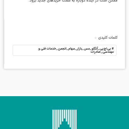
ممکن است در آینده دوباره به سمت خریدهای جدید برود
.
کلمات کلیدی
:
#
بی‌اچ‌پی_آنگلو_مس_بازار_سهام_انجمن_خدمات فنی و
مهندسی_صادرات