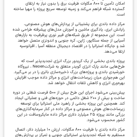
امکان تأمین تا
۸۰۰
مگاوات ظرفیت برق را بدون نیاز به ارتقای
گسترده شبکه فراهم می‌کند و زمینه توسعه سریع پروژه را مهیا ساخته
است
.
مرکز داده باندی برای پشتیبانی از پردازش‌های هوش مصنوعی،
رایانش ابری، یادگیری ماشین و آموزش مدل‌های پیشرفته طراحی شده
است. این مجموعه از طریق شبکه‌های فیبر نوری پرظرفیت به بازارهای
آسیایی از جمله سنگاپور، ژاپن، کره جنوبی و اندونزی متصل خواهد
شد و جایگاه استرالیا را در اقتصاد دیجیتال منطقه آسیا ـ اقیانوسیه
ارتقا می‌دهد
.
پروژه باندی بخشی از یک کریدور بزرگ انرژی تجدیدپذیر است که
طرح‌هایی مانند پارک انرژی گویدر متعلق به شرکت
Neoen
، نیروگاه
خورشیدی باندی و پروژه‌های بزرگ ذخیره‌سازی باتری را در بر می‌گیرد.
این هم‌جواری میان زیرساخت‌های انرژی و مراکز داده موجب افزایش
بهره‌وری انرژی و کاهش تلفات انتقال خواهد شد
.
پیش‌بینی می‌شود اجرای این طرح بیش از
۵۰۰
فرصت شغلی در دوره
ساخت و بیش از
۲۰۰
شغل دائمی در حوزه‌های فنی و عملیاتی ایجاد
کند. همچنین این پروژه بخشی از راهبرد ملی استرالیا برای توسعه
زیرساخت‌های هوش مصنوعی و مراکز داده در کنار سرمایه‌گذاری‌های
بزرگی مانند پروژه
۲۵
میلیارد دلاری مراکز داده مایکروسافت در این
کشور محسوب می‌شود
.
مرکز داده باندی با ظرفیت
۸۰۰
مگاوات، ارزش
۱۰
میلیارد دلار، اتصال
مستقیم به شبکه تجدیدپذیر استرالیای جنوبی و تمرکز بر پردازش‌های