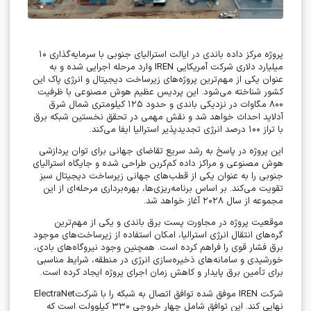
پروژه مرکز داده باندی در ایالت استرالیای جنوبی با سرمایه‌گذاری
۱۰
میلیارد دلاری شرکت آمریکایی
IREN
وارد مرحله اجرایی شده و به
عنوان یکی از مهم‌ترین پروژه‌های زیرساخت دیجیتال و انرژی پاک این
کشور شناخته می‌شود. این پردیس عظیم هوش مصنوعی با ظرفیت
۸۰۰
مگاوات در نزدیکی باندی و حدود
۱۲۵
کیلومتری شمال شرق
آدلاید احداث خواهد شد و نقش مهمی در تحقق نخستین شبکه برق
با تراز
۱۰۰
درصد انرژی تجدیدپذیر استرالیا ایفا می‌کند
.
این پروژه در پاسخ به رشد سریع تقاضای جهانی برای توان پردازشی
هوش مصنوعی و مراکز داده کم‌کربن طراحی شده و جایگاه استرالیای
جنوبی را به عنوان یکی از قطب‌های جهانی زیرساخت دیجیتال سبز
تقویت می‌کند. بر اساس برنامه‌ریزی‌ها، بهره‌برداری مرحله‌ای از این
مجموعه از سال
۲۰۲۸
آغاز خواهد شد
.
موقعیت پروژه در مجاورت پست برق باندی و یکی از مهم‌ترین
گره‌های انتقال انرژی استرالیا، امکان استفاده از زیرساخت‌های موجود
برق فشار قوی را فراهم کرده است. همچنین وجود نیروگاه‌های بادی،
خورشیدی و سامانه‌های ذخیره‌سازی انرژی در منطقه، شرایط مناسبی
برای تأمین برق پایدار و کاهش زمان اجرای پروژه ایجاد کرده است
.
شرکت
IREN
موفق شده توافق اتصال به شبکه را با شرکت
ElectraNet
نهایی کند. این توافق شامل چهار خروجی
۳۳۰
کیلوولت است که