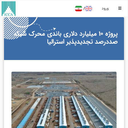
/
ورود
پروژه 10 میلیارد دلاری باندی محرک شبکه
صددرصد تجدیدپذیر استرالیا