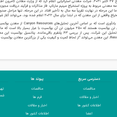
یخ
۲۷
اکتبر
۲۰۲۱
، شرکت معدنی استرالیایی اعلام کرد که از وزارت معادن کامرون اطل
امه معدنی مربوط به پروژه استخراج مینیم مارتاپ. فاز مذاکرات و فرآیند دریافت مجوزه
ما این مرحله در نهایت تقریباً سه سال به تأخیر افتاد. در این مرحله، تنها مراحل ص
راج واقعی از این معدن که در ابتدا برای سال
۲۰۲۲
اعلام شده بود، می‌تواند آغاز ش
 یادآوری است که بر اساس آخرین تحلیل‌های
Canyon Resources
از معدن بوکسی
 تن بوکسیت هستند که
۲۵۰
میلیون تن آن بوکسیت با عیار بسیار بالا است که ماده
حلیل این شرکت، پس از بررسی
۶۳
پلتفرم باقی‌مانده، پتانسیل بوکسیت این 
Res
، این معدن می‌تواند "از لحاظ کمیت و کیفیت یکی از بزرگترین معادن بوکسیت 
دسترسی سریع
پیوند ها
مناقصات
مناقصات
تهر
شما
اخبار و مقالات
فرم ها
اطلاعات کشور ها
اخبار و مقالات
اعضا
اطلاعات کشور ها