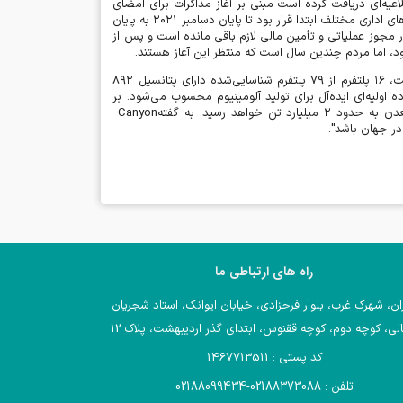
اعیه‌ای دریافت کرده است مبنی بر آغاز مذاکرات برای امضای
ای اداری مختلف ابتدا قرار بود تا پایان دسامبر
۲۰۲۱
به پایان
دور مجوز عملیاتی و تأمین مالی لازم باقی مانده است و پس از
ود، اما مردم چندین سال است که منتظر این آغاز هستند
.
ت،
۱۶
پلتفرم از
۷۹
پلتفرم شناسایی‌شده دارای پتانسیل
۸۹۲
 اولیه‌ای ایده‌آل برای تولید آلومینیوم محسوب می‌شود. بر
معدن به حدود
۲
میلیارد تن خواهد رسید. به گفته
Canyon
در جهان باشد
."
راه های ارتباطی ما
ان، شهرک غرب، بلوار فرحزادی، خیابان ایوانک، استاد شجریان
لی، کوچه دوم، کوچه ققنوس، ابتدای گذر اردیبهشت، پلاک 12
کد پستی : 1467713511
تلفن : 02188373088-02188099434