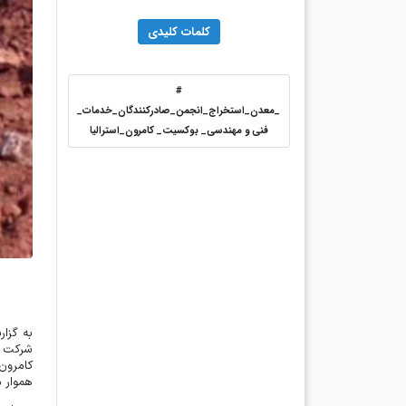
کلمات کلیدی
#
_معدن_استخراج_انجمن_صادرکنندگان_خدمات_
فنی و مهندسی_ بوکسیت_ کامرون_استرالیا
به گزار
شرکت ت
کامرون
هموار م