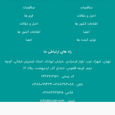
مناقصات
مناقصات
اخبار و مقالات
فرم ها
اطلاعات کشور ها
اخبار و مقالات
اعضا
اطلاعات کشور ها
تولید کننده ها
اعضا
راه های ارتباطی ما
تهران، شهرک غرب، بلوار فرحزادی، خیابان ایوانک، استاد شجریان شمالی، کوچه
دوم، کوچه ققنوس، ابتدای گذر اردیبهشت، پلاک 12
کد پستی : 1467713511
تلفن : 02188373088-02188099434
فکس: 02188373565
ایمیل : info@iccair.com
تمام حقوق مادی و معنوی این وب سایت متعلق به انجمن صادرکنندگان