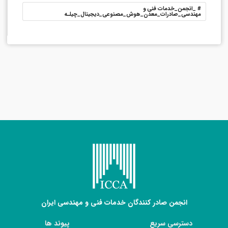
#
_انجمن_خدمات فنی و
مهندسی_صادرات_معدن_هوش_مصنوعی_دیجیتال_چیلـه
انجمن صادر کنندگان خدمات فنی و مهندسی ایران
دسترسی سریع
پیوند ها