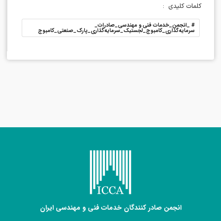
کلمات کلیدی
:
#
_انجمن_خدمات فنی و مهندسی_صادرات_
سرمایه‌گذاری_کامبوج_لجستیک_سرمایه‌گذاری_پارک‌_‌صنعتی_کامبوج
انجمن صادر کنندگان خدمات فنی و مهندسی ایران