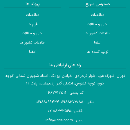
دسترسی سریع
پیوند ها
مناقصات
مناقصات
اخبار و مقالات
فرم ها
اطلاعات کشور ها
اخبار و مقالات
اعضا
اطلاعات کشور ها
تولید کننده ها
اعضا
راه های ارتباطی ما
تهران، شهرک غرب، بلوار فرحزادی، خیابان ایوانک، استاد شجریان شمالی، کوچه
دوم، کوچه ققنوس، ابتدای گذر اردیبهشت، پلاک 12
کد پستی : 1467713511
تلفن : 02188373088-02188099434
فکس: 02188373565
ایمیل : info@iccair.com