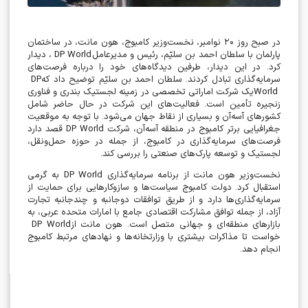
در صبح روز
۲۰
نوامبر، نخست‌وزیر کامبوج، هون مانت، در ساختمان
پارلمان با سلطان احمد بن سلیّم، رئیس و مدیرعامل
DP World
، دیدار
کرد. در این دیدار، طرفین دیدگاه‌های خود را درباره فرصت‌های
سرمایه‌گذاری تبادل کردند. سلطان احمد بن سلیّم توضیح داد که
DP
World
یک شرکت اماراتی تخصصی در زمینه لجستیک بندری و فناوری
زنجیره تأمین است. فعالیت‌های این شرکت در حال حاضر شامل
کشورهای آسه‌آن و بسیاری از نقاط جهان می‌شود. با توجه به موقعیت
جغرافیایی برتر کامبوج در منطقه آسه‌آن، شرکت
DP World
قصد دارد
فرصت‌های سرمایه‌گذاری در کامبوج، از جمله در حوزه حمل‌ونقل،
لجستیک و توسعه پارک‌های صنعتی را بررسی کند
.
نخست‌وزیر هون مانت از برنامه سرمایه‌گذاری
DP World
به گرمی
استقبال کرد. دولت کامبوج سیاست‌ها و سازوکارهایی برای حمایت از
سرمایه‌گذاری‌ها دارد و از طریق توافقات دوجانبه و چندجانبه تجارت
آزاد، از جمله توافق مشارکت اقتصادی جامع با امارات متحده عربی، به
بازارهای منطقه‌ای و جهانی متصل است. هون مانت از
DP World
خواست تا مذاکرات بیشتری با وزارتخانه‌ها و نهادهای مرتبط کامبوج
انجام دهد
.