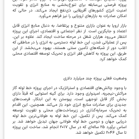
پروژه فرصتی بی‌سابقه برای تنوع‌بخشی به منابع انرژی و تقویت
امنیت انرژی کشورهای آفریقایی ذی‌نفع ایجاد می‌کند، در حالی که
امکان صادرات به بازارهای اروپایی را نیز فراهم می‌آورد
.
بازار اروپا به عنوان بازاری متنوع و پرتقاضا، به دنبال منابع انرژی قابل
اعتماد و جایگزین است. از نظر اجتماعی و اقتصادی، اجرای این پروژه
انتظار می‌رود هزاران شغل در مرحله ساخت ایجاد کند. علاوه بر این،
پس از عملیاتی شدن، این خط لوله دسترسی به انرژی را در مناطقی که
اغلب دور از شبکه‌های تأمین سنتی هستند، بهبود می‌بخشد. از این
طریق، این پروژه به کاهش فقر انرژی و تحریک توسعه اقتصادی محلی
کمک خواهد کرد
.
وضعیت فعلی پروژه چند میلیارد دلاری
با وجود چالش‌های اقتصادی و استراتژیک در اجرای پروژه خط لوله گاز
مراکش-نیجریه، امیدواری وجود دارد. برای گینه استوایی که قبلاً دارای
بخش گاز قابل توجهی است، پیوستن به این ابتکار، فرصت‌های
جدیدی برای صادرات منابع انرژی خود باز می‌کند. همچنین، این اقدام
به تحریک سرمایه‌گذاری در زیرساخت‌های محلی و تقویت توسعه
کمک می‌کند. پس از تکمیل، این خط لوله به طولانی‌ترین خط لوله
دریایی جهان و دومین خط لوله طولانی جهان تبدیل خواهد شد. بر
اساس برآورد 25 ساله‌ای که در سال 2017 انجام شد، ساخت این پروژه
تا سال 2046 تکمیل خواهد شد
.