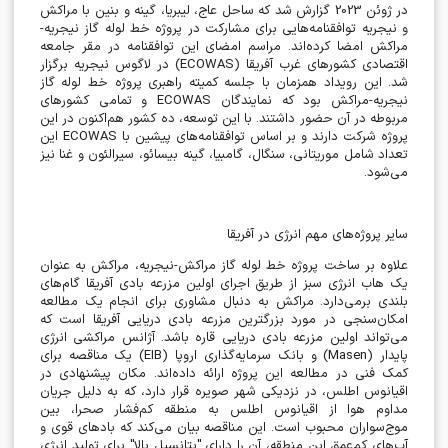
در ژوئن 2023 گزارش شد که ساحل عاج، لیبریا، گینه و بنین با مراکش
و نیجریه توافقنامه‌هایی برای مشارکت در پروژه خط لوله گاز نیجریه-
مراکش امضا کرده‌اند. مراسم امضای این توافقنامه در مقر جامعه
اقتصادی کشورهای غرب آفریقا
(ECOWAS)
در لاگوس نیجریه برگزار
شد. این رویداد همزمان با جلسه کمیته راهبری پروژه خط لوله گاز
نیجریه-مراکش بود که نمایندگان
ECOWAS
و تمامی کشورهای
مربوطه در آن حضور داشتند. با این توسعه، ده کشور هم‌اکنون در این
پروژه شرکت دارند و بر اساس توافقنامه‌های پیشین با
ECOWAS
این
تعداد شامل موریتانی، سنگال، گامبیا، گینه بیسائو، سیرالئون و غنا نیز
می‌شود
.
سایر پروژه‌های مهم انرژی در آفریقا
علاوه بر ساخت پروژه خط لوله گاز مراکش-نیجریه، مراکش به عنوان
یک هاب انرژی سبز از طریق اجرای اولین مزرعه بادی آفریقا گام‌های
بلندی برمی‌دارد. مراکش به دنبال مشاوری برای انجام یک مطالعه
امکان‌سنجی در مورد بزرگترین مزرعه بادی دریایی آفریقا است که
می‌تواند اولین مزرعه بادی دریایی قاره باشد. آژانس مراکشی انرژی
پایدار
(Masen)
و بانک سرمایه‌گذاری اروپا
(EIB)
یک مناقصه برای
کمک فنی در مطالعه این پروژه ارائه داده‌اند. مکان پیشنهادی در
اقیانوس اطلس، در نزدیکی شهر صویره قرار دارد، که به دلیل جریان
مداوم هوا از اقیانوس اطلس به منطقه کم‌فشار صحرا، بین
موج‌سواران محبوب است. این مناقصه بیان می‌کند که بادهای قوی و
آب‌های کم‌عمق این منطقه، آن را دارای "پتانسیل بالا" برای تولید انرژی