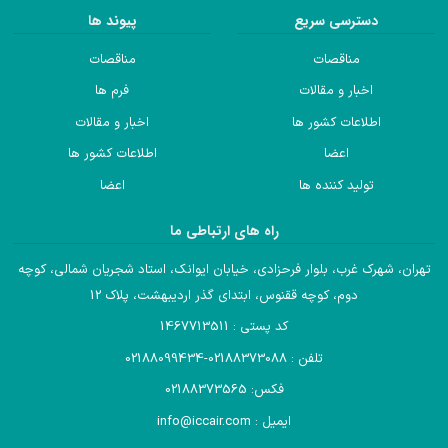
دسترسی سریع
پیوند ها
مناقصات
مناقصات
اخبار و مقالات
فرم ها
اطلاعات کشور ها
اخبار و مقالات
اعضا
اطلاعات کشور ها
تولید کننده ها
اعضا
راه های ارتباطی ما
تهران، شهرک غرب، بلوار فرحزادی، خیابان ایوانک، استاد شجریان شمالی، کوچه
دوم، کوچه ققنوس، ابتدای گذر اردیبهشت، پلاک 12
کد پستی : 1467713511
تلفن : 02188373088-02188099434
فکس: 02188373565
ایمیل : info@iccair.com