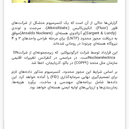
گزارش‌ها حاکی از آن است که یک کنسرسیوم متشکل از شرکت‌های
فلور
(Fluor)
، اتکینز‌رئالیس
(AtkinsRéalis)
، سرجنت و لوندی
(Sargent & Lundy)
و آنزالدوی هسته‌ای
(Ansaldo Nucleare)
موفق
به دریافت مجوز محدود
(LNTP)
برای مرحله طراحی واحدهای 3 و 4
نیروگاه هسته‌ای چرنودا در رومانی شده‌اند
.
این قرارداد توسط شرکت انرگونیوکلیر، که زیرمجموعه‌ای از شرکت
SN
Nuclearelectrica
است، در مراسمی در کنفرانس تغییرات اقلیمی
سازمان ملل متحد
(COP29)
در باکو، آذربایجان، اعطا شد
.
بر اساس شرایط این مجوز محدود، کنسرسیوم مذکور داده‌های لازم
برای تصمیم‌گیری نهایی سرمایه‌گذاری
(FID)
را آماده خواهد کرد. این
داده‌ها شامل برنامه‌های مهندسی و ساخت، برآورد هزینه‌ها،
زمان‌بندی‌ها و ارزیابی‌های اولیه ایمنی هسته‌ای خواهد بود
.