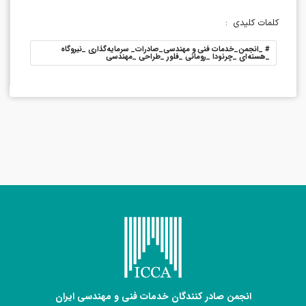
کلمات کلیدی
:
#
_انجمن_خدمات فنی و مهندسی_صادرات_ سرمایه‌گذاری _نیروگاه
_هسته‌ای _چرنودا _رومانی _فلور _طراحی _مهندسی
انجمن صادر کنندگان خدمات فنی و مهندسی ایران