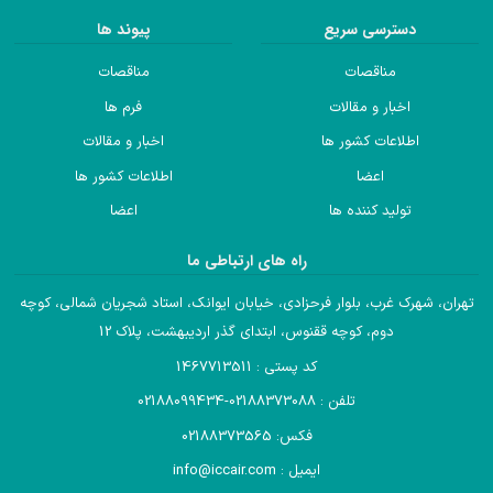
دسترسی سریع
پیوند ها
مناقصات
مناقصات
اخبار و مقالات
فرم ها
اطلاعات کشور ها
اخبار و مقالات
اعضا
اطلاعات کشور ها
تولید کننده ها
اعضا
راه های ارتباطی ما
تهران، شهرک غرب، بلوار فرحزادی، خیابان ایوانک، استاد شجریان شمالی، کوچه
دوم، کوچه ققنوس، ابتدای گذر اردیبهشت، پلاک 12
کد پستی : 1467713511
تلفن : 02188373088-02188099434
فکس: 02188373565
ایمیل : info@iccair.com