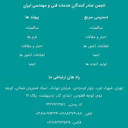
انجمن صادر کنندگان خدمات فنی و مهندسی ایران
دسترسی سریع
پیوند ها
مناقصات
مناقصات
اخبار و مقالات
فرم ها
اطلاعات کشور ها
اخبار و مقالات
اعضا
اطلاعات کشور ها
تولید کننده ها
اعضا
راه های ارتباطی ما
تهران، شهرک غرب، بلوار فرحزادی، خیابان ایوانک، استاد شجریان شمالی، کوچه
دوم، کوچه ققنوس، ابتدای گذر اردیبهشت، پلاک 12
کد پستی : 1467713511
تلفن : 02188373088-02188099434
فکس: 02188373565