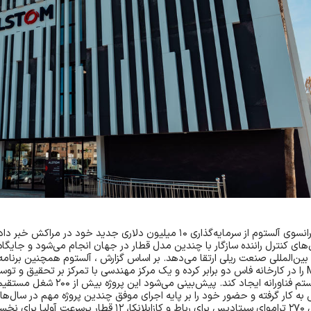
رانسوی آلستوم از سرمایه‌گذاری
۱۰
میلیون دلاری جدید خود در مراکش خبر داد 
های کنترل راننده سازگار با چندین مدل قطار در جهان انجام می‌شود و جایگاه 
بین‌المللی صنعت ریلی ارتقا می‌دهد. بر اساس گزارش
Morocco360
، آلستوم همچنین برنامه 
را در کارخانه فاس دو برابر کرده و یک مرکز مهندسی با تمرکز بر تحقیق و توس
تم فناورانه ایجاد کند. پیش‌بینی می‌شود این پروژه بیش از
۲۰۰
شغل مستقیم ا
به کار گرفته و حضور خود را بر پایه اجرای موفق چندین پروژه مهم در سال‌ها
۲۷۰
تراموای سیتادیس برای رباط و کازابلانکا،
۱۲
قطار پرسرعت آولیا برای نخ