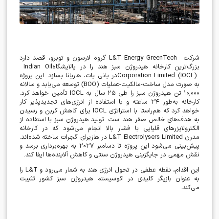
شرکت
L&T Energy GreenTech
گروه لارسون و توبرو، قصد دارد
بزرگ‌ترین کارخانه هیدروژن سبز هند را در پالایشگاه
Indian Oil
Corporation Limited (IOCL)
در پانی پات، هاریانا بسازد. این پروژه
به صورت مدل ساخت-مالکیت-عملیات
(BOO)
توسعه می‌یابد و سالانه
۰۰۰
٬
۱۰
تن هیدروژن سبز را طی
۲۵
سال به
IOCL
تأمین خواهد کرد.
کارخانه به‌طور
۲۴
ساعته و با استفاده از انرژی‌های تجدیدپذیر کار
خواهد کرد که هم‌راستا با استراتژی
IOCL
برای کاهش کربن و رسیدن
به هدف‌های خالص صفر هند است. تولید هیدروژن سبز با استفاده از
الکترولایزرهای قلیایی با فشار بالا انجام می‌شود که در کارخانه
مدرن
L&T Electrolysers Limited
در هازیرای گجرات ساخته شده‌اند.
پیش‌بینی می‌شود این پروژه تا دسامبر
۲۰۲۷
به بهره‌برداری برسد و
نقش مهمی در جایگزینی هیدروژن سنتی و کاهش آلاینده‌ها ایفا کند
.
این اقدام، نقطه عطفی در تحول انرژی هند به شمار می‌رود و
L&T
را
به عنوان بازیگر کلیدی در اکوسیستم هیدروژن سبز کشور تثبیت
می‌کند
.