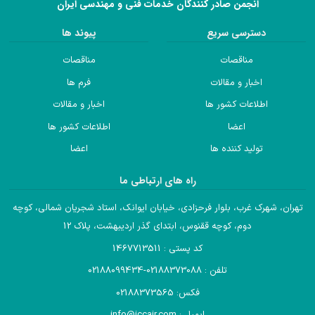
انجمن صادر کنندگان خدمات فنی و مهندسی ایران
دسترسی سریع
پیوند ها
مناقصات
مناقصات
اخبار و مقالات
فرم ها
اطلاعات کشور ها
اخبار و مقالات
اعضا
اطلاعات کشور ها
تولید کننده ها
اعضا
راه های ارتباطی ما
تهران، شهرک غرب، بلوار فرحزادی، خیابان ایوانک، استاد شجریان شمالی، کوچه
دوم، کوچه ققنوس، ابتدای گذر اردیبهشت، پلاک 12
کد پستی : 1467713511
تلفن : 02188373088-02188099434
فکس: 02188373565