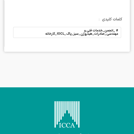
کلمات کلیدی
:
#
_انجمن_خدمات فنی و
مهندسی_صادرات_هیدروژن_سبز_پاک_IOCL_کارخانه