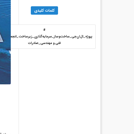
کلمات کلیدی
#
پروژه_ال‌ان‌جی_ساخت‌وساز_سرمایه‌گذاری_زیرساخت_انجمن_خدم
فنی و مهندسی_صادرات