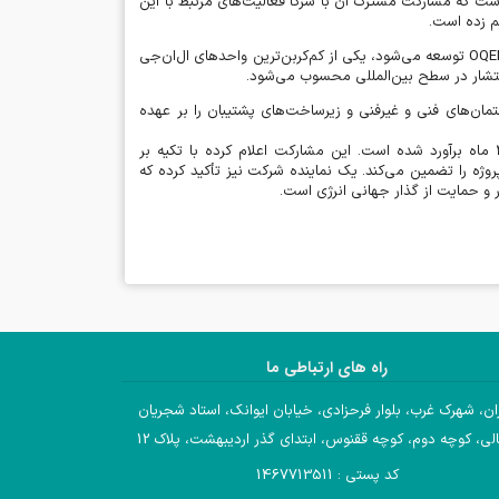
است که مشارکت مشترک آن با سرکا فعالیت‌های مرتبط با این
قم زده است
.
OQE
توسعه می‌شود، یکی از کم‌کربن‌ترین واحدهای ال‌ان‌جی
‌انتشار در سطح بین‌المللی محسوب می‌شود
.
ن‌های فنی و غیرفنی و زیرساخت‌های پشتیبان را بر عهده
ماه برآورد شده است. این مشارکت اعلام کرده با تکیه بر
ژه را تضمین می‌کند. یک نماینده شرکت نیز تأکید کرده که
 و حمایت از گذار جهانی انرژی است
.
راه های ارتباطی ما
ان، شهرک غرب، بلوار فرحزادی، خیابان ایوانک، استاد شجریان
لی، کوچه دوم، کوچه ققنوس، ابتدای گذر اردیبهشت، پلاک 12
کد پستی : 1467713511