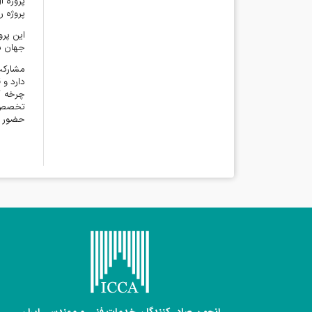
پروژه ا
پروژه ر
این پرو
جهان به
مشارک
دارد و 
چرخه ک
تخصص و 
حضور در