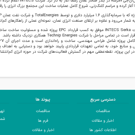
ل‌ان‌جی «مرسا» در بندر صحار عمان رسماً آغاز به کار کرد. شرکت
INTECS
اعلام کرده 
ا آغاز کرده و مراسم کلنگ‌زنی، شروع کامل عملیات ساخت این مجتمع بزرگ انرژی را ر
ژه که با سرمایه‌گذاری
۱.۶
میلیارد دلاری و توسط
TotalEnergies
و شرکت نفت عمان
P
 شمار می‌رود و علاوه بر ارتقای صنعت انرژی عمان، نمونه‌ای عملی از راهکارهای کم
ت
INTECS Serka
موفق به کسب قرارداد
EPC
پروژه شده و مسئولیت ساخت ساختما
قرار است در تمامی مراحل با شرکت
Technip Energies
همکاری نزدیک داشته باشد
.
امل پروژه شامل طراحی مهندسی، ساخت و راه‌اندازی است و مدت اجرای آن
۲۷
منابع خود، به تمامی تعهدات قراردادی پایبند خواهد بود و دستیابی به اهداف پرو
 این پروژه، نقطه‌عطفی مهم در گسترش فعالیت‌های شرکت در حوزه انرژی کم‌انتشار
دسترسی سریع
پیوند ها
مناقصات
مناقصات
تهر
شما
اخبار و مقالات
فرم ها
اطلاعات کشور ها
اخبار و مقالات