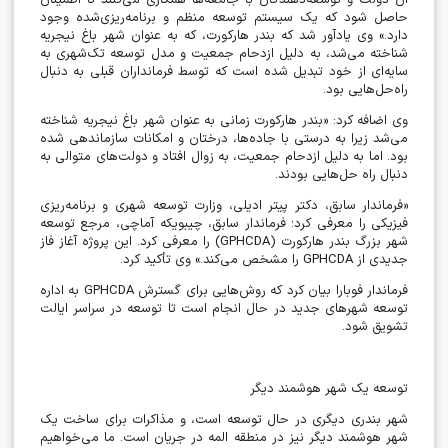
آن دولت و توسعه‌دهندگان با جامعه‌ها همکاری می‌کنند تا اطمینان
حاصل شود که یک سیستم توسعه منظم و برنامه‌ریزی‌شده وجود
دارد.» وی یادآور شد که بندر هارکورت، که به عنوان شهر باغ نیجریه
شناخته می‌شد، به دلیل ازدحام جمعیت و مدل توسعه تک‌شهری به
سایه‌ای از خود تبدیل شده است که توسط فرمانداران قبلی به دنبال
راه‌حل‌هایی بود.
وی اضافه کرد: «بندر هارکورت زمانی به عنوان شهر باغ نیجریه شناخته
می‌شد زیرا به درستی با جاده‌ها، درختان و امکانات سازماندهی شده
بود. اما به دلیل ازدحام جمعیت، به زوال افتاد و دولت‌های متوالی به
دنبال راه حل‌هایی بودند.
«فرماندار سابق، دکتر پیتر ادیلی، وزارت توسعه شهری و برنامه‌ریزی
فیزیکی را معرفی کرد؛ فرماندار سابق، چیبویکه آماچی، مرجع توسعه
شهر بزرگ بندر هارکورت (
GPHCDA
) را معرفی کرد. این پروژه آغاز فاز
جدیدی از
GPHCDA
را مشخص می‌کند.» وی تأکید کرد.
فرماندار فوبارا بیان کرد که روش‌هایی برای گسترش
GPHCDA
به اداره
توسعه شهرهای جدید در حال انجام است تا توسعه در سراسر ایالت
تشویق شود.
توسعه یک شهر هوشمند دیگر
شهر بندری دیگری در حال توسعه است، و مذاکرات برای ساخت یک
شهر هوشمند دیگر نیز در منطقه المه در جریان است. ما می‌خواهیم