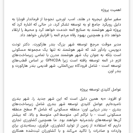
اهمیت پروژه
سفیر سابق نیجریه در هلند، امب. اورجی نجوجا از فرماندار فوبارا به
دلیل رویکرد جامع او به توسعه تشکر کرد، در حالی که اشاره کرد که
پروژه شهر هوشمند به صنایع المه خدمت خواهد کرد و محیط را ارتقاء
خواهد داد و همچنین بهبود رفاه مردم المه را افزایش خواهد داد.
مدیر موقت مرجع توسعه شهر بزرگ بندر هارکورت، دکتر تونت
دیویس، یادآور شد که شهر هوشمند نه تنها یک مجموعه مسکونی
است بلکه به عنوان یک شهر هوشمند مدرن با تمامی زیرساخت‌های
لازم در المه توسعه یافته است زیرا
GPHCDA
بر اساس قطب‌های
توسعه است - شامل فرودگاه بین‌المللی، شهر قدیمی بندر هارکورت و
بندر اون.
عوامل کلیدی توسعه پروژه
او افزود: «به همین دلیل است که این شهر جدید را، شهر بندری
نامیده‌ایم. عوامل کلیدی توسعه شهر بندری شامل زیرساخت‌های
بندری - بندر دریایی اون؛ منطقه مسکونی که شامل ۴ سطح منطقه
مسکونی است - با تراکم کم، متوسط-کم، متوسط و بالا، که بیشتر
آن‌ها توسعه‌های بلندمرتبه خواهند بود. ما همچنین کشاورزی تجاری
داریم که استفاده از زمین از تولید کشاورزی، فرآوری، بسته‌بندی برای
واردات و صادرات را تاکید می‌کند و با کشاورزان ثبت‌شده همکاری