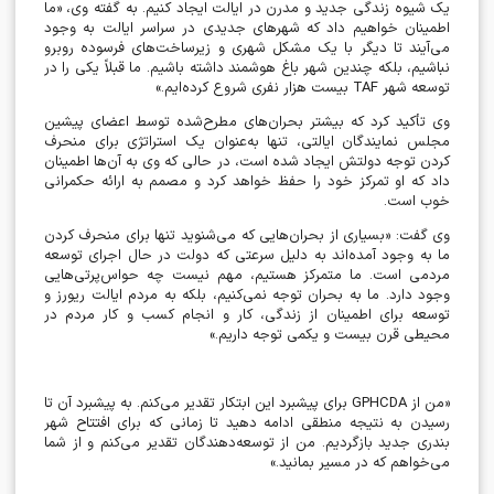
یک شیوه زندگی جدید و مدرن در ایالت ایجاد کنیم. به گفته وی، «ما
اطمینان خواهیم داد که شهرهای جدیدی در سراسر ایالت به وجود
می‌آیند تا دیگر با یک مشکل شهری و زیرساخت‌های فرسوده روبرو
نباشیم، بلکه چندین شهر باغ هوشمند داشته باشیم. ما قبلاً یکی را در
توسعه شهر
TAF
بیست هزار نفری شروع کرده‌ایم.»
وی تأکید کرد که بیشتر بحران‌های مطرح‌شده توسط اعضای پیشین
مجلس نمایندگان ایالتی، تنها به‌عنوان یک استراتژی برای منحرف
کردن توجه دولتش ایجاد شده است، در حالی که وی به آن‌ها اطمینان
داد که او تمرکز خود را حفظ خواهد کرد و مصمم به ارائه حکمرانی
خوب است.
وی گفت: «بسیاری از بحران‌هایی که می‌شنوید تنها برای منحرف کردن
ما به وجود آمده‌اند به دلیل سرعتی که دولت در حال اجرای توسعه
مردمی است. ما متمرکز هستیم، مهم نیست چه حواس‌پرتی‌هایی
وجود دارد. ما به بحران توجه نمی‌کنیم، بلکه به مردم ایالت ریورز و
توسعه برای اطمینان از زندگی، کار و انجام کسب و کار مردم در
محیطی قرن بیست و یکمی توجه داریم.»
«من از
GPHCDA
برای پیشبرد این ابتکار تقدیر می‌کنم. به پیشبرد آن تا
رسیدن به نتیجه منطقی ادامه دهید تا زمانی که برای افتتاح شهر
بندری جدید بازگردیم. من از توسعه‌دهندگان تقدیر می‌کنم و از شما
می‌خواهم که در مسیر بمانید.»