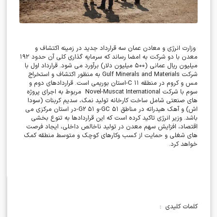
وزارت انرژی و معادن عمان سه قرارداد جدید در زمینه اکتشاف و
معدن با دو شرکت به امضا رساند که سرمایه گذاری کلی آن حدود
۱۹۲
میلیون ریال عمانی (
۵۰۰
میلیون دلار) برآورد می شود. قرارداد اول با
شرکت
Gulf Minerals and Materials
به منظور اکتشاف و استخراج
مس و کروم در منطقه
۱۱
-C
استان بوریمی است. قراردادهای دوم و
سوم با شرکت
Novel-Muscat International
مربوط به اجرای پروژه
های صنعتی شامل ساخت کارخانه تولید نمک، سدیم کربنات (سودا
اش) و آهک هیدراته در مناطق
۵۱
-GC
و
۵۱
-G2
در استان مرکزی می
باشد. وزیر انرژی تاکید کرده است که این قراردادها به تنوع بخشی
اقتصاد، افزایش سهم معدن در تولید ناخالص داخلی، ایجاد فرصت
های شغلی و حمایت از کسب وکارهای کوچک و متوسط منطقه کمک
خواهد کرد
.
کلمات کلیدی
: