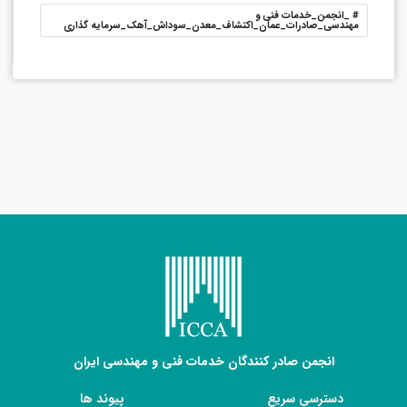
#
_انجمن_خدمات فنی و
مهندسی_صادرات_عمان_اکتشاف_معدن_سوداش_آهک_سرمایه گذاری
انجمن صادر کنندگان خدمات فنی و مهندسی ایران
دسترسی سریع
پیوند ها