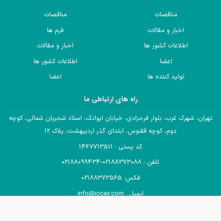
مناقصات
مناقصات
اخبار و مقالات
فرم ها
اطلاعات کشور ها
اخبار و مقالات
اعضا
اطلاعات کشور ها
تولید کننده ها
اعضا
راه های ارتباطی ما
تهران، شهرک غرب، بلوار فرحزادی، خیابان ایوانک، استاد شجریان شمالی، کوچه
دوم، کوچه ققنوس، ابتدای گذر اردیبهشت، پلاک 12
کد پستی : 1467713511
تلفن : 02188373088-02188099434
فکس: 02188373565
ایمیل : info@iccair.com
تمام حقوق مادی و معنوی این وب سایت متعلق به انجمن صادرکنندگان