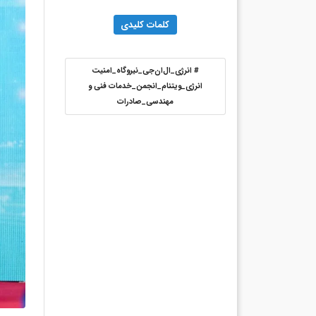
کلمات کلیدی
#
انرژی_ال‌ان‌جی_نیروگاه_امنیت
انرژی_ویتنام_انجمن_خدمات فنی و
مهندسی_صادرات