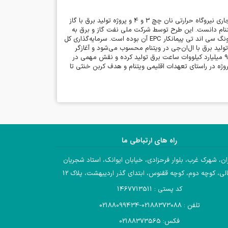
خبرگزاری ویتنام گزارش داد که فام مین چین نخست وزیر ویتنام در مراسم آغاز بهره‌برداری تجاری نیروگاه حرارتی نان چچ 3 و 4 و پروژه تولید برق با گاز
یتنام دانست. این طرح توسط شرکت ملی نفت گاز و برق به
نگ سی اند تی پیمانکار
EPC
آن بوده است. سرمایه‌گذاری کل
 مگاوات است. این نخستین پروژه تولید برق با ال‌ان‌جی در ویتنام محسوب می‌شود و آغازگر
دوره مدرن نیروگاه‌های گازی در این کشور است. انتظار می‌رود این نیروگاه‌ها سالانه بیش از 9 میلیارد کیلووات ساعت برق تولید کرده و نقش مهمی در
پروژه در راستای تعهدات اقلیمی ویتنام و هدف کربن خنثی تا
راه های ارتباطی ما
ان، شهرک غرب، بلوار فرحزادی، خیابان ایوانک، استاد شجریان
لی، کوچه دوم، کوچه ققنوس، ابتدای گذر اردیبهشت، پلاک 12
کد پستی : 1467713511
تلفن : 02188373088-02188099434
فکس: 02188373565