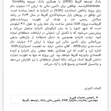
بانک توسعه آفریقا
(AfDB)
با همکاری بانک دویچه و
Société
Générale
فرانسه، توافقی برای تأمین مالی به ارزش 1.2 میلیارد دلار
برای پروژه راه‌آهن استاندارد
(SGR)
در تانزانیا به امضا رسانده است.
این توافق در روزهای بازار سرمایه‌گذاری آفریقا در سال 2024 در رباط،
مراکش رسمی شد و هدف آن تقویت زیرساخت‌های
آفریقاست
.
پروژه
SGR
شامل ساخت یک خط ریلی به طول 411 کیلومتر
است که شهر تابورا را به بندر کیگومای تانزانیا متصل می‌کند و
پیش‌بینی می‌شود که با تکمیل آن، تحولی در ارتباطات منطقه‌ای ایجاد
شود. دولت تانزانیا همچنین به دنبال استفاده از بازارهای بدهی
بین‌المللی برای تأمین مالی این پروژه با ارزش 2.3 میلیارد دلار
است
.
مدیر ارشد
AfDB
، آقای مکس نیایه، به اهمیت استراتژیک
SGR
اشاره کرد و گفت که این همکاری نقطه عطفی برای تانزانیا و آینده
اقتصادی یکپارچه آفریقا خواهد بود. این پروژه نه تنها به تقویت تجارت
داخلی آفریقا کمک می‌کند بلکه اتصال منطقه‌ای را نیز افزایش می‌دهد
و پتانسیل اقتصادی وسیع قاره را آزاد می‌کند
.
کلمات کلیدی
:
#
_انجمن_خدمات فنی و
مهندسی_صادرات_تانزانیا_SGR_تأمین_مالی_بانک_توسعه_آفریقا