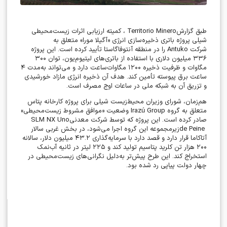
طبق گزارش
Territorio Minero
، کمیته ارزیابی اثرات زیست‌محیطی
شیلی پروژه باتری ذخیره‌سازی انرژی «آگیلا مورا» متعلق به
شرکت
Antuko
را در منطقه آنتوفاگاستا تأیید کرده است. این پروژه
۳۳۶
میلیون دلاری با استفاده از باتری‌های لیتیوم‌یون، توان
۳۰۰
مگاوات و ظرفیت ذخیره
۱۲۰۰
مگاوات‌ساعت دارد و می‌تواند به‌مدت
۴
ساعت برق پیوسته تأمین کند. هدف آن ذخیره انرژی مازاد خورشیدی
و تزریق آن به شبکه ملی در ساعات اوج مصرف است
.
هم‌زمان، شورای وزیران محیط‌زیست شیلی برای پروژه کارخانه پتاس
متعلق به گروه
Irazú Group
وضعیت «موافق مشروط زیست‌محیطی»
صادر کرده است. این پروژه که توسط شرکت معدنی
SLM NX Uno
de Peine
زیرمجموعه این گروه اجرا می‌شود، در بخش غربی سالار
آتاکاما قرار دارد و قصد دارد با سرمایه‌گذاری
۴۳.۲
میلیون دلار، سالانه
۲۰۰
هزار تن کلرید پتاسیم تولید کند و
۲۲۵
لیتر در ثانیه آب‌نمک
استخراج کند. این طرح پیش‌تر به‌دلیل نگرانی‌های زیست‌محیطی در
چهار دولت پیاپی رد شده بود
.