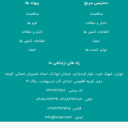
دسترسی سریع
پیوند ها
مناقصات
مناقصات
اخبار و مقالات
فرم ها
اطلاعات کشور ها
اخبار و مقالات
اعضا
اطلاعات کشور ها
تولید کننده ها
اعضا
راه های ارتباطی ما
تهران، شهرک غرب، بلوار فرحزادی، خیابان ایوانک، استاد شجریان شمالی، کوچه
دوم، کوچه ققنوس، ابتدای گذر اردیبهشت، پلاک 12
کد پستی : 1467713511
تلفن : 02188373088-02188099434
فکس: 02188373565
ایمیل : info@iccair.com