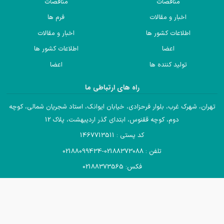
مناقصات
مناقصات
اخبار و مقالات
فرم ها
اطلاعات کشور ها
اخبار و مقالات
اعضا
اطلاعات کشور ها
تولید کننده ها
اعضا
راه های ارتباطی ما
تهران، شهرک غرب، بلوار فرحزادی، خیابان ایوانک، استاد شجریان شمالی، کوچه
دوم، کوچه ققنوس، ابتدای گذر اردیبهشت، پلاک 12
کد پستی : 1467713511
تلفن : 02188373088-02188099434
فکس: 02188373565
ایمیل : info@iccair.com
تمام حقوق مادی و معنوی این وب سایت متعلق به انجمن صادرکنندگان
خدمات فنی و مهندسی ایران می‌باشد .