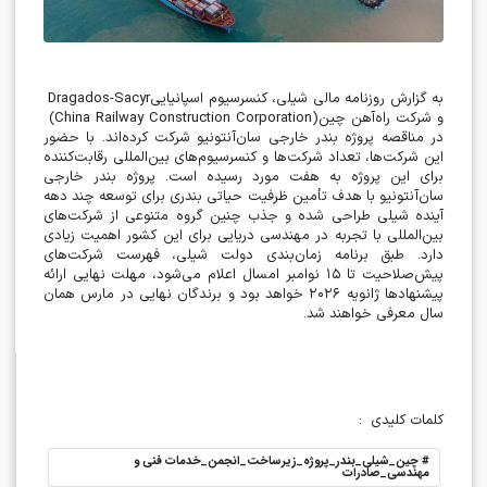
به گزارش روزنامه مالی شیلی، کنسرسیوم اسپانیایی
Dragados-Sacyr
و شرکت راه‌آهن چین
(China Railway Construction Corporation)
در مناقصه پروژه بندر خارجی سان‌آنتونیو شرکت کرده‌اند. با حضور
این شرکت‌ها، تعداد شرکت‌ها و کنسرسیوم‌های بین‌المللی رقابت‌کننده
برای این پروژه به هفت مورد رسیده است. پروژه بندر خارجی
سان‌آنتونیو با هدف تأمین ظرفیت حیاتی بندری برای توسعه چند دهه
آینده شیلی طراحی شده و جذب چنین گروه متنوعی از شرکت‌های
بین‌المللی با تجربه در مهندسی دریایی برای این کشور اهمیت زیادی
دارد. طبق برنامه زمان‌بندی دولت شیلی، فهرست شرکت‌های
پیش‌صلاحیت تا
۱۵
نوامبر امسال اعلام می‌شود، مهلت نهایی ارائه
پیشنهادها ژانویه
۲۰۲۶
خواهد بود و برندگان نهایی در مارس همان
سال معرفی خواهند شد
.
کلمات کلیدی
:
#
چین_شیلی_بندر_پروژه_زیرساخت_انجمن_خدمات فنی و
مهندسی_صادرات