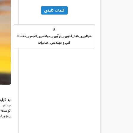
کلمات کلیدی
#
هیتاچی_هند_فناوری_نوآوری_مهندسی_انجمن_خدمات
فنی و مهندسی_صادرات
به گزا
چنای ای
توسعه ه
زنجیره 