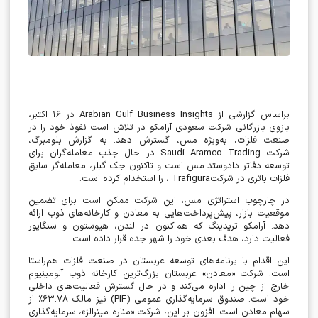
براساس گزارشی از
Arabian Gulf Business Insights
در
۱۶
اکتبر،
بازوی بازرگانی شرکت سعودی آرامکو در تلاش است نفوذ خود را در
صنعت فلزات، به‌ویژه مس، گسترش دهد. به گزارش بلومبرگ،
شرکت
Saudi Aramco Trading
در حال جذب معامله‌گران برای
توسعه دفاتر دادوستد مس است و تاکنون جک گبلر، معامله‌گر سابق
فلزات باتری در شرکت
Trafigura
، را استخدام کرده است
.
در چارچوب استراتژی مس، این شرکت ممکن است برای تضمین
موقعیت بازار، پیش‌پرداخت‌هایی به معادن و کارخانه‌های ذوب ارائه
دهد. آرامکو تریدینگ که هم‌اکنون در لندن، هیوستون و سنگاپور
فعالیت دارد، هدف بعدی خود را شهر جده قرار داده است
.
این اقدام با برنامه‌های توسعه عربستان در صنعت فلزات هم‌راستا
است. شرکت «معادن» عربستان بزرگ‌ترین کارخانه ذوب آلومینیوم
خارج از چین را اداره می‌کند و در حال گسترش فعالیت‌های داخلی
خود است. صندوق سرمایه‌گذاری عمومی
(PIF)
نیز مالک
۶۳.۷۸٪
از
سهام معادن است. افزون بر این، شرکت «مناره مینرالز»، سرمایه‌گذاری