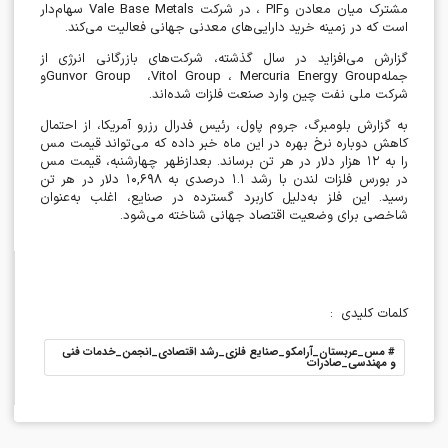
مشترک میان معادن و
PIF
، در شرکت
Vale Base Metals
سهام‌دار
است که در زمینه خرید دارایی‌های معدنی جهانی فعالیت می‌کند
.
گزارش می‌افزاید در سال گذشته، شرکت‌های بازرگانی انرژی از
جمله
Mercuria Energy Group
،
Vitol Group
،
Gunvor Group
و
شرکت ملی نفت چین وارد صنعت فلزات شده‌اند
.
به گزارش بلومبرگ، جروم پاول، رئیس فدرال رزرو آمریکا، از احتمال
کاهش دوباره نرخ بهره در این ماه خبر داده که می‌تواند قیمت مس
را به
۱۲
هزار دلار در هر تن برساند. بعدازظهر چهارشنبه، قیمت مس
در بورس فلزات لندن با رشد
۱.۱
درصدی به
۱۰,۶۹۸
دلار در هر تن
رسید. این فلز به‌دلیل کاربرد گسترده در صنایع، اغلب به‌عنوان
شاخصی برای وضعیت اقتصاد جهانی شناخته می‌شود
.
کلمات کلیدی
:
#
مس_عربستان_آرامکو_صنایع فلزی_رشد اقتصادی_انجمن_خدمات فنی
و مهندسی_صادرات