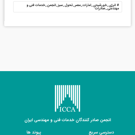
#
انرژی_خورشیدی_امارات_مصر_تحول_سبز_انجمن_خدمات فنی و
مهندسی_صادرات
انجمن صادر کنندگان خدمات فنی و مهندسی ایران
دسترسی سریع
پیوند ها