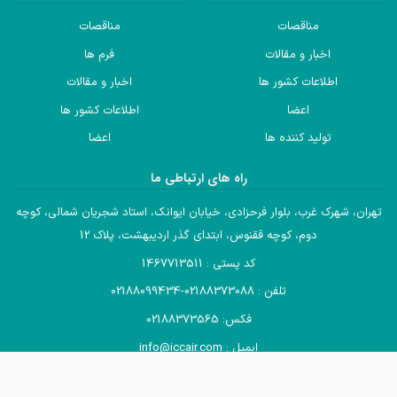
مناقصات
مناقصات
اخبار و مقالات
فرم ها
اطلاعات کشور ها
اخبار و مقالات
اعضا
اطلاعات کشور ها
تولید کننده ها
اعضا
راه های ارتباطی ما
تهران، شهرک غرب، بلوار فرحزادی، خیابان ایوانک، استاد شجریان شمالی، کوچه
دوم، کوچه ققنوس، ابتدای گذر اردیبهشت، پلاک 12
کد پستی : 1467713511
تلفن : 02188373088-02188099434
فکس: 02188373565
ایمیل : info@iccair.com
تمام حقوق مادی و معنوی این وب سایت متعلق به انجمن صادرکنندگان