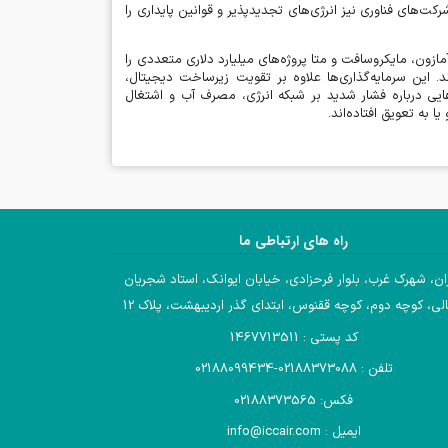
ت‌های فناوری نیز انرژی‌های تجدیدپذیر و قوانین پایداری را
آمازون، مایکروسافت و متا پروژه‌های میلیارد دلاری متعددی را
اند. این سرمایه‌گذاری‌ها علاوه بر تقویت زیرساخت دیجیتال،
ایی درباره فشار شدید بر شبکه انرژی، مصرف آب و اشتغال
 به تعویق افتاده‌اند
.
راه های ارتباطی ما
ان، شهرک غرب، بلوار فرحزادی، خیابان ایوانک، استاد شجریان
لی، کوچه دوم، کوچه ققنوس، ابتدای گذر اردیبهشت، پلاک 12
کد پستی : 1467713511
تلفن : 02188373088-02188099434
فکس: 02188373565
ایمیل : info@iccair.com