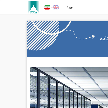
/
ورود
اده