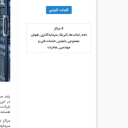
کلمات کلیدی
#
مراکز
داده_ایالت‌ها_آمریکا_سرمایه‌گذاری_هوش
مصنوعی_انجمن_خدمات فنی و
مهندسی_صادرات
رشد سری
در این
شرکت‌ها
هستند
.
مراکز د
سرمایه‌