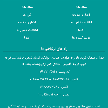
مناقصات
مناقصات
اخبار و مقالات
فرم ها
اطلاعات کشور ها
اخبار و مقالات
اعضا
اطلاعات کشور ها
تولید کننده ها
اعضا
راه های ارتباطی ما
تهران، شهرک غرب، بلوار فرحزادی، خیابان ایوانک، استاد شجریان شمالی، کوچه
دوم، کوچه ققنوس، ابتدای گذر اردیبهشت، پلاک 12
کد پستی : 1467713511
تلفن : 02188373088-02188099434
فکس: 02188373565
ایمیل : info@iccair.com
تمام حقوق مادی و معنوی این وب سایت متعلق به انجمن صادرکنندگان