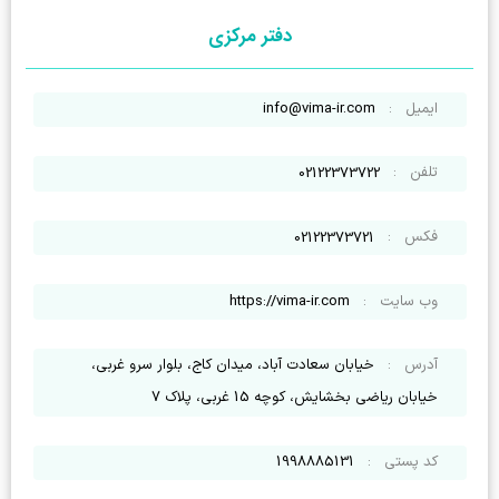
دفتر مرکزی
ایمیل
:
info@vima-ir.com
تلفن
:
02122373722
فکس
:
02122373721
وب سایت
:
https://vima-ir.com
آدرس
:
خیابان سعادت آباد، میدان کاج، بلوار سرو غربی،
خیابان ریاضی بخشایش، کوچه 15 غربی‌، پلاک 7
کد پستی
:
1998885131