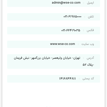
ایمیل
:
admin@wse-co.com
تلفن
:
021-61985000
فکس
:
021-66419035
وب سایت
:
www.wse-co.com
آدرس
:
تهران- خیابان ولیعصر- خیابان بزرگمهر- نبش فریمان
-پلاک 52
کد پستی
:
1416844811