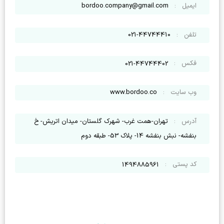
ایمیل
:
bordoo.company@gmail.com
تلفن
:
021-44744410
فکس
:
021-44744402
وب سایت
:
www.bordoo.co
آدرس
:
تهران-همت غرب- شهرک گلستان- میدان اتریش- خ
بنفشه- نبش بنفشه 14- پلاک 53- طبقه دوم
کد پستی
:
1494885961