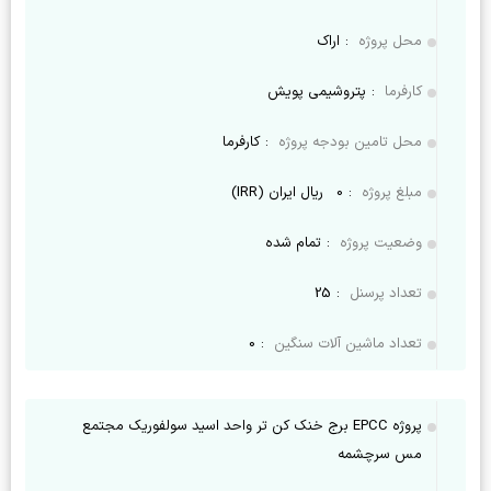
محل پروژه
:
اراک
کارفرما
:
پتروشیمی پویش
محل تامین بودجه پروژه
:
کارفرما
مبلغ پروژه
:
0
ریال ایران (IRR)
وضعیت پروژه
:
تمام شده
تعداد پرسنل
:
25
تعداد ماشین آلات سنگین
:
0
پروژه EPCC برج خنک کن تر واحد اسید سولفوریک مجتمع
مس سرچشمه