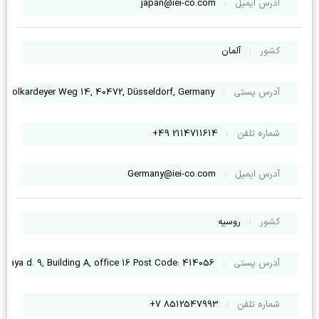
آدرس ایمیل
:
japan@iei-co.com
کشور
:
آلمان
آدرس پستی
:
Volkardeyer Weg 14, 40472, Düsseldorf, Germany
شماره تلفن
:
2114711614 49+
آدرس ایمیل
:
Germany@iei-co.com
کشور
:
روسیه
آدرس پستی
:
skaya d. 9, Building A, office 16 Post Code: 414056
شماره تلفن
:
8512547993 7+