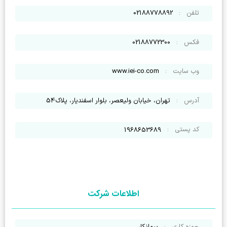
تلفن
:
02188778892
فکس
:
02188772300
وب سایت
:
www.iei-co.com
آدرس
:
تهران، خیابان ولیعصر، بلوار اسفندیار، پلاک54
کد پستی
:
1968653689
اطلاعات شرکت
حوزه کاری
:
پیمانکار