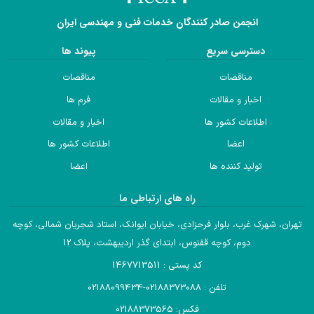
انجمن صادر کنندگان خدمات فنی و مهندسی ایران
دسترسی سریع
پیوند ها
مناقصات
مناقصات
اخبار و مقالات
فرم ها
اطلاعات کشور ها
اخبار و مقالات
اعضا
اطلاعات کشور ها
تولید کننده ها
اعضا
راه های ارتباطی ما
تهران، شهرک غرب، بلوار فرحزادی، خیابان ایوانک، استاد شجریان شمالی، کوچه
دوم، کوچه ققنوس، ابتدای گذر اردیبهشت، پلاک 12
کد پستی : 1467713511
تلفن : 02188373088-02188099434
فکس: 02188373565