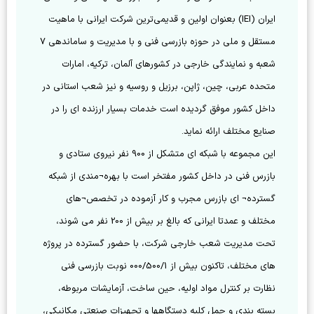
ایران (IEI) بعنوان اولین و قدیمی‌ترین شرکت ایرانی با ماهیت 
مستقل و ملی در حوزه بازرسی فنی و با مدیریت و ساماندهی 7 
شعبه و نمایندگی خارجی در کشورهای آلمان، ترکیه، امارات 
متحده عربی، چین، ژاپن، برزیل و روسیه و نیز شعب استانی در 
داخل کشور موفق گردیده است خدمات بسیار ارزنده ای را در 
این مجموعه با شبکه ای متشکل از 900 نفر نیروی ستادی و 
بازرس فنی در داخل کشور مفتخر است با بهره¬مندی از شبکه 
گسترده¬ ای بازرس مجرب و کار آزموده در تخصص¬های 
مختلف و عمدتا ایرانی که بالغ بر بیش از 200 نفر می شوند، 
تحت مدیریت شعب خارجی شرکت، با حضور گسترده در پروژه 
های مختلف، تاكنون بیش از 000/500/1 نوبت بازرسی فنی 
نظارت بر کنترل مواد اولیه، حین ساخت، آزمایشات مربوطه، 
بسته بندی و حمل کلیه دستگاهها و تجهیزات صنعتی مکانیکی، 