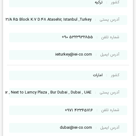
کشور
:
ترکیه
آدرس پستی
:
.3/A R5 Block K:7 D:48 Atasehir, Istanbul ,Turkey
شماره تلفن
:
5323932855 90+
آدرس ایمیل
:
ieiturkey@iei-co.com
کشور
:
امارات
آدرس پستی
:
nter , Next to Lamcy Plaza , Bur Dubai , Dubai , UAE
شماره تلفن
:
43365716 971+
آدرس ایمیل
:
dubai@iei-co.com