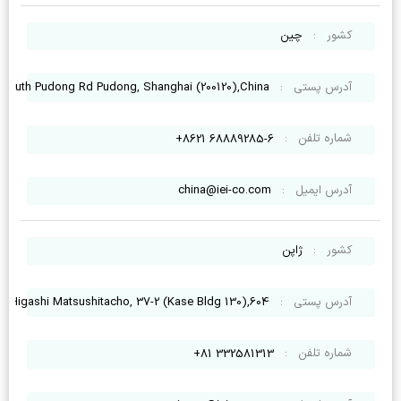
کشور
:
چین
آدرس پستی
:
South Pudong Rd Pudong, Shanghai (200120),China
شماره تلفن
:
68889285-6 8621+
آدرس ایمیل
:
china@iei-co.com
کشور
:
ژاپن
آدرس پستی
:
 ,Higashi Matsushitacho, 37-2 (Kase Bldg 130),604
شماره تلفن
:
332581313 81+