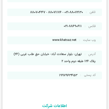
تلفن
:
021-88072130 - 88071176 - 88070447
فکس
:
021-88690611
وب سایت
:
www.khatsaz.net
آدرس
:
تهران- بلوار سعادت آباد- خیابان حق طلب غربی (26)
پلاک 126 طبقه دوم واحد 2
کد پستی
:
1997963453
اطلاعات شرکت