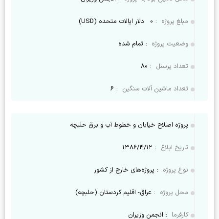
مبلغ پروژه
:
0
دلار ایالات متحده (USD)
وضعیت پروژه
:
تمام شده
تعداد پرسنل
:
80
تعداد ماشین آلات سنگین
:
6
پروژه اصلاح خیابان و خطوط آب و برق حلبچه
تاریخ ابلاغ
:
۱۳۸۶/۴/۱۲
نوع پروژه
:
پروژه‌های خارج از کشور
محل پروژه
:
عراق- اقلیم کردستان (حلبچه)
کارفرما
:
انجمن وزیران