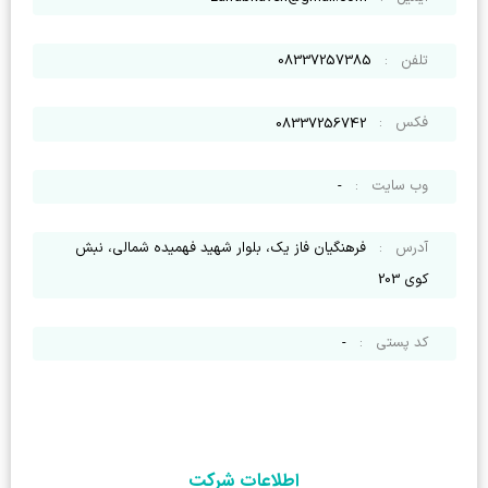
تلفن
:
08337257385
فکس
:
08337256742
وب سایت
:
-
آدرس
:
فرهنگیان فاز یک، بلوار شهید فهمیده شمالی، نبش
کوی 203
کد پستی
:
-
اطلاعات شرکت