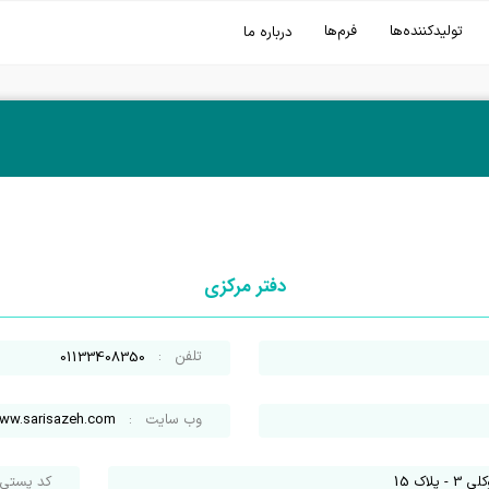
تولیدکننده‌ها
فرم‌ها
درباره ما
دفتر مرکزی
تلفن
:
01133408350
وب سایت
:
ww.sarisazeh.com
اک 15
کد پستی