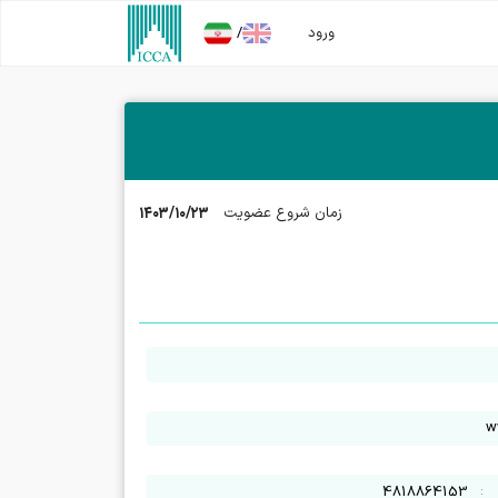
/
ورود
۱۴۰۳/۱۰/۲۳
زمان شروع عضویت
w
:
4818864153