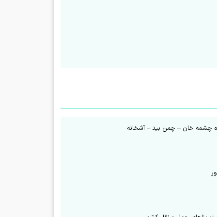
راه چشمه خان – چمن بید – آشخانه
ور