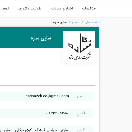
مناقصات
اخبار و مقالات
اطلاعات کشورها
اعضا
ساری سازه
صفحه اصلی
اعضاء
ساری سازه
ایمیل
:
sarisazeh.co@gmail.com
فکس
:
01133408350
آدرس
:
ساری - خیابان فرهنگ - کوی توکلی - نبش توکلی 3 - پل