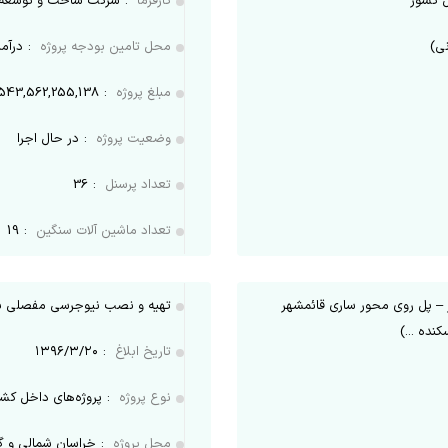
 کشور
کارفرما
:
شرکت ساخت و توسعه ز
نی)
محل تامین بودجه پروژه
:
درآمد
مبلغ پروژه
:
543,562,255,138
وضعیت پروژه
:
در حال اجرا
تعداد پرسنل
:
36
تعداد ماشین آلات سنگین
:
19
ر – پل روی محور ساری قائمشهر
تهیه و نصب نیوجرسی مفصلی بطول 102کیلومتر در بزرگراه بجن
نده ...)
تاریخ ابلاغ
:
۱۳۹۶/۳/۲۰
نوع پروژه
:
پروژه‌های داخل کش
محل پروژه
:
خراسان شمالی و گ