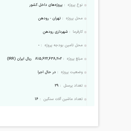
نوع پروژه
:
پروژه‌های داخل کشور
محل پروژه
:
تهران - رودهن
کارفرما
:
شهرداری رودهن
محل تامین بودجه پروژه
:
-
مبلغ پروژه
:
815,622,638,202
ریال ایران (IRR)
وضعیت پروژه
:
در حال اجرا
تعداد پرسنل
:
29
تعداد ماشین آلات سنگین
:
16