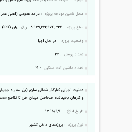
کارفرما
:
شرکت ساخت و توسعه زیربناهای حمل و نقل
محل تامین بودجه پروژه
:
درآمد عمومی (اعتبار عمرا
مبلغ پروژه
:
8,939,622,674,336
ریال ایران (IRR)
وضعیت پروژه
:
در حال اجرا
تعداد پرسنل
:
32
تعداد ماشین آلات سنگین
:
21
عملیات اجرایی کنارگذر شمالی ساری (پل سه راه جویبا
و کارهای باقیمانده حدفاصل میدان خزر تا تقاطع سمسک
تاریخ ابلاغ
:
۱۳۹۸/۹/۱۱
نوع پروژه
:
پروژه‌های داخل کشور