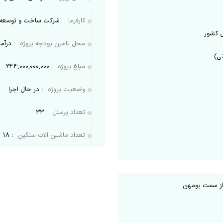
کارفرما
:
شرکت ساخت و توسعه ز
 کشور
محل تامین بودجه پروژه
:
درآمد
نی)
مبلغ پروژه
:
244,000,000,000
وضعیت پروژه
:
در حال اجرا
تعداد پرسنل
:
33
تعداد ماشین آلات سنگین
:
18
از سمت بومهن