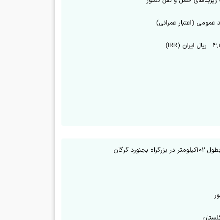
یربناهای حمل و نقل کشور
 عمومی (اعتبار عمرانی)
4,
ریال ایران (IRR)
ورد-گرگان
ور
لستان