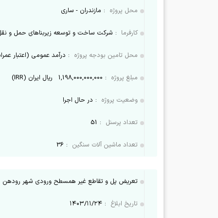
محل پروژه
:
مازندران - ساری
کارفرما
:
شرکت ساخت و توسعه زیربناهای حمل و نقل
محل تامین بودجه پروژه
:
درآمد عمومی (اعتبار عمرا
مبلغ پروژه
:
1,198,000,000,000
ریال ایران (IRR)
وضعیت پروژه
:
در حال اجرا
تعداد پرسنل
:
51
تعداد ماشین آلات سنگین
:
36
تعریض پل و تقاطع غیر همسطح ورودی شهر رودهن 
تاریخ ابلاغ
:
۱۴۰۳/۱۱/۲۴