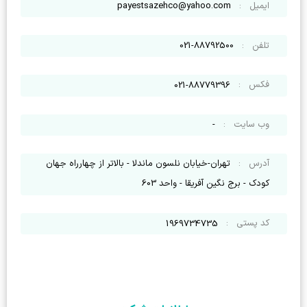
ایمیل
:
payestsazehco@yahoo.com
تلفن
:
021-88792500
فکس
:
021-88779396
وب سایت
:
-
آدرس
:
تهران-خیابان نلسون ماندلا - بالاتر از چهارراه جهان
کودک - برج نگین آفریقا - واحد 603
کد پستی
:
1969734735